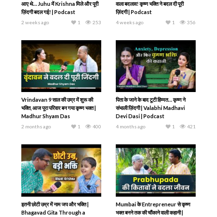
आए थे… Juhu में Krishna मिले और पूरी
वाला बदलाव! कृष्ण भक्ति ने बदल दी पूरी
ज़िंदगी बदल गई! | Podcast
ज़िंदगी | Podcast
2 weeks ago
1
253
4 weeks ago
1
356
Vrindavan 9 साल की उम्र में शुरू की
पिता के जाने के बाद टूटी हिम्मत… कृष्ण ने
भक्ति, आज पूरा परिवार बन गया कृष्ण भक्त |
संभाली ज़िंदगी | Valabhi Madhavi
Madhur Shyam Das
Devi Dasi | Podcast
2 months ago
1
400
4 months ago
1
421
इतनी छोटी उम्र में नाम जप और भक्ति |
Mumbai के Entrepreneur से कृष्ण
Bhagavad Gita Through a
भक्त बनने तक की चौंकाने वाली कहानी |