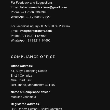
For Feedback and Suggestions
Email:
hktvcommunications@gmail.com
Phone: +91 7666 839 839
WhatsApp:
+91 7700 917 222
For Technical Inquiry - RTMP/ HLS / Play link
Email:
info@harekrsnatv.com
Phone: +91 9321 1 64690
WhatsApp:
+91 93211 64690
COMPLIANCE OFFICE
Office Address:
64, Surya Shopping Centre
Sristhi Complex
Mira Road East
Dist. Thane, Maharashtra 401107
Name of Compliance officer
Manisha Jakhmola
Registered Address:
B 01 Dhruva Sector 2, Sristhi Complex