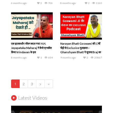
6 months ago
2
706
8 months ago
2
1163
एक झलकऔर जीवन बदल गया! H.H.
Narayan Bhatt Goswami की 17वीं
Jayapataka Maharaj ने कैसे प्रभावित
पीढ़ी से Exclusive मुलाक़ात—
किया Vrindavan के इस
Ghanshyam Bhatt ने सुनाया Braj का
Brahmachari को?
रहस्य
8 months ago
1
634
9 months ago
2
25867
1
2
3
>
»
Latest Videos