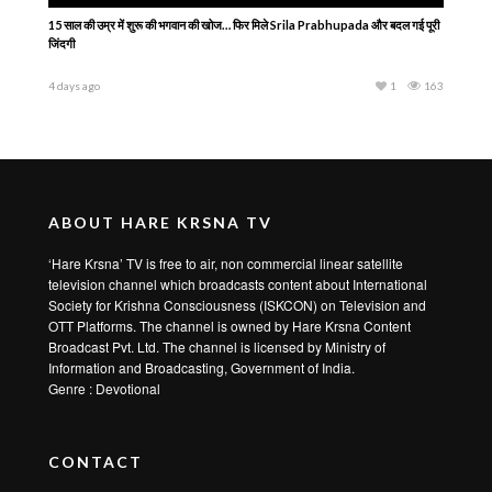
15 साल की उम्र में शुरू की भगवान की खोज… फिर मिले Srila Prabhupada और बदल गई पूरी
जिंदगी
4 days ago
1
163
ABOUT HARE KRSNA TV
‘Hare Krsna’ TV is free to air, non commercial linear satellite
television channel which broadcasts content about International
Society for Krishna Consciousness (ISKCON) on Television and
OTT Platforms. The channel is owned by Hare Krsna Content
Broadcast Pvt. Ltd. The channel is licensed by Ministry of
Information and Broadcasting, Government of India.
Genre : Devotional
CONTACT