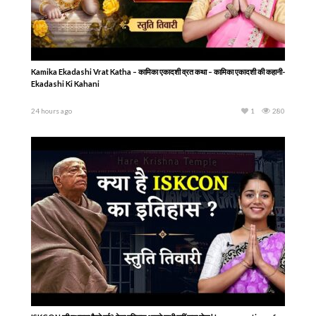
एकादशी कब है 2026 Ekadashi kab hai | Ekadashi august 2026 | gyaras Kab Ki
Hai | Ekadashi kab ki hai
2 days ago
3
342