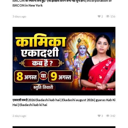
Vegans क्यों कहते हैं कि दूध निकालना Animal Cruelty है? क्या सच में हम बछड़े का हक़ छीन
रहे हैं?
4 days ago
1
157
राधा रानी के प्रिय सेवक की अंतिम लीला | Lokanatha Goswami Disappearance Day