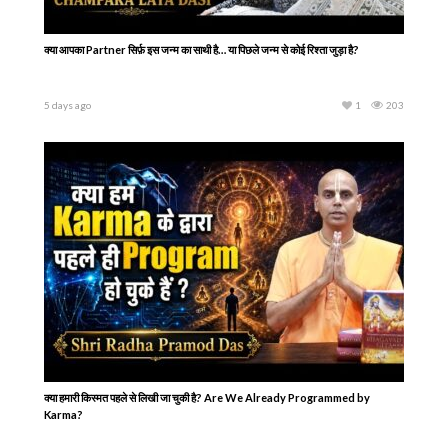
15 साल की उम्र में शुरू की भगवान की खोज… फिर मिले Srila Prabhupada और बदल गई पूरी
जिंदगी
5 days ago
1
170
ABOUT HARE KRSNA TV
‘Hare Krsna’ TV is free to air, non commercial linear satellite
television channel which broadcasts content about International
Society for Krishna Consciousness (ISKCON) on Television and
OTT Platforms. The channel is owned by Hare Krsna Content
Broadcast Pvt. Ltd. The channel is licensed by Ministry of
Information and Broadcasting, Government of India.