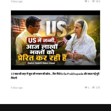
Genre : Devotional
CONTACT
For Feedback and Suggestions
Email:
hktvcommunications@gmail.com
Phone: +91 7666 839 839
WhatsApp:
+91 7700 917 222
For Technical Inquiry - RTMP/ HLS / Play link
Email:
info@harekrsnatv.com
Phone: +91 9321 1 64690
WhatsApp:
+91 93211 64690
COMPLIANCE OFFICE
Office Address:
64, Surya Shopping Centre
Sristhi Complex
Mira Road East