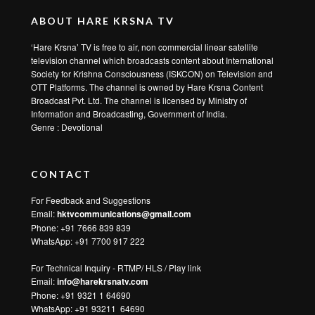
Dist. Thane, Maharashtra 401107
Name of Compliance officer
Manisha Jakhmola
Registered Address:
B 01 Dhruva Sector 2, Sristhi Complex
Mira Road East
Dist. Thane, Maharashtra 401107
Email:
contact@hktv.in
Phone: +91 9322 948 125
QUICK LINKS
Home
Cable & DTH
OTT
Counseling
Life Coaching
Astro Services
Prayers
Bhagavad Gita Course