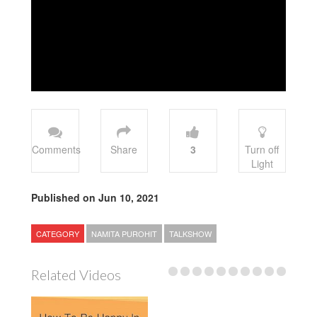
Comments
Share
3
Turn off
Light
Published on Jun 10, 2021
CATEGORY
NAMITA PUROHIT
TALKSHOW
Related Videos