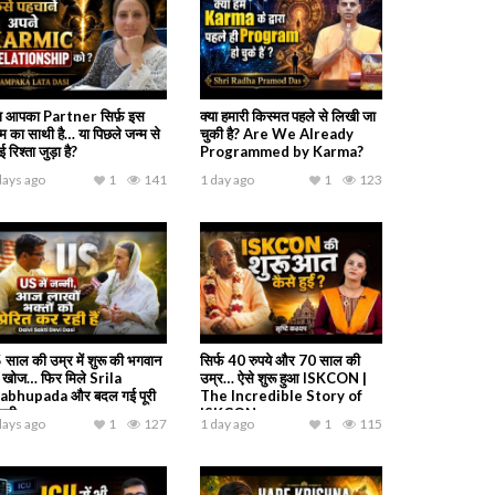
या आपका Partner सिर्फ़ इस
क्या हमारी किस्मत पहले से लिखी जा
्म का साथी है… या पिछले जन्म से
चुकी है? Are We Already
 रिश्ता जुड़ा है?
Programmed by Karma?
days ago
1
141
1 day ago
1
123
 साल की उम्र में शुरू की भगवान
सिर्फ 40 रुपये और 70 साल की
 खोज… फिर मिले Srila
उम्र… ऐसे शुरू हुआ ISKCON |
abhupada और बदल गई पूरी
The Incredible Story of
ंदगी
ISKCON
days ago
1
127
1 day ago
1
115