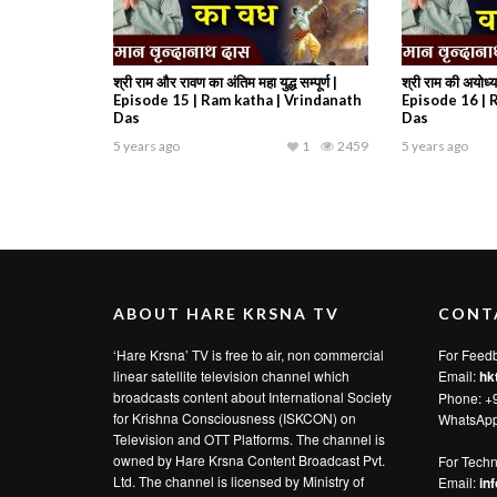
श्री राम और रावण का अंतिम महा युद्ध सम्पूर्ण |
श्री राम की अयोध्य
Episode 15 | Ram katha | Vrindanath
Episode 16 | 
Das
Das
5 years ago
1
2459
5 years ago
ABOUT HARE KRSNA TV
CONT
‘Hare Krsna’ TV is free to air, non commercial
For Feed
linear satellite television channel which
Email:
hk
broadcasts content about International Society
Phone: +
for Krishna Consciousness (ISKCON) on
WhatsAp
Television and OTT Platforms. The channel is
owned by Hare Krsna Content Broadcast Pvt.
For Techn
Ltd. The channel is licensed by Ministry of
Email:
in