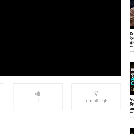
IS
ऐस
हो
I
11
Ve
1
Turn off Light
नि
क्य
हैं?
1 