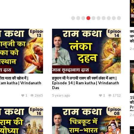
क्
जन
कोई
2 
ता माता की खोज में |
हनुमान जी ने लगायी रावण की स्वर्ण लंका में आग |
Ram katha | Vrindanath
Episode 14 | Ram katha | Vrindanath
Das
1
2665
5 years ago
1
1712
15
की
Pr
जि
2 