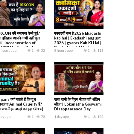
KCON की स्थापना कैसे हुई?
एकादशी कब है 2026 Ekadashi
ा इतिहास आपने कभी नहीं सुना
kab hai | Ekadashi august
गा | Incorporation of
2026 | gyaras Kab Ki Hai |
SKCON in New York
Ekadashi kab ki hai
 hours ago
1
52
8 hours ago
2
113
gans क्यों कहते हैं कि दूध
राधा रानी के प्रिय सेवक की अंतिम
कालना Animal Cruelty है?
लीला | Lokanatha Goswami
ा सच में हम बछड़े का हक़ छीन रहे
Disappearance Day
day ago
1
78
1 day ago
1
105