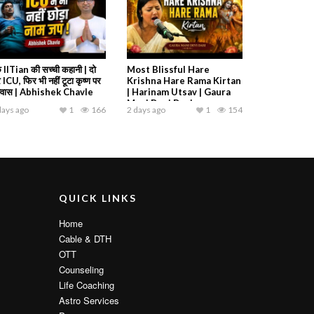
 IITian की सच्ची कहानी | दो
Most Blissful Hare
 ICU, फिर भी नहीं टूटा कृष्ण पर
Krishna Hare Rama Kirtan
श्वास | Abhishek Chavle
| Harinam Utsav | Gaura
Mani Devi Dasi
days ago
1
166
2 days ago
1
154
QUICK LINKS
Home
Cable & DTH
OTT
Counseling
Life Coaching
Astro Services