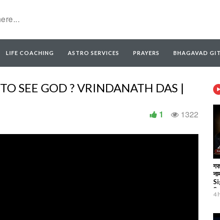
LIFE COACHING
ASTRO SERVICES
PRAYERS
BHAGAVAD GI
 HOW TO SEE GOD ? VRINDANATH DAS |
1
1322
गरु
नाम
Si
Sa
4 