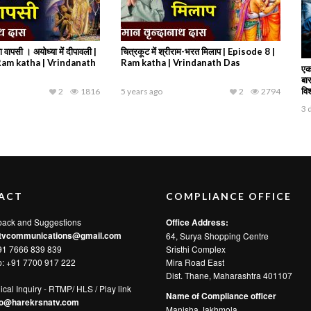
ा वापसी । अयोध्या में दीपावली |
चित्रकूट में श्रीराम-भरत मिलाप | Episode 8 |
Ram katha | Vrindanath
Ram katha | Vrindanath Das
एक
बार
वि
2
1816
5 years ago
2
2794
3 
ACT
COMPLIANCE OFFICE
back and Suggestions
Office Address:
tvcommunications@gmail.com
64, Surya Shopping Centre
91 7666 839 839
Sristhi Complex
p:
+91 7700 917 222
Mira Road East
Dist. Thane, Maharashtra 401107
ical Inquiry - RTMP/ HLS / Play link
Name of Compliance officer
fo@harekrsnatv.com
Manisha Jakhmola