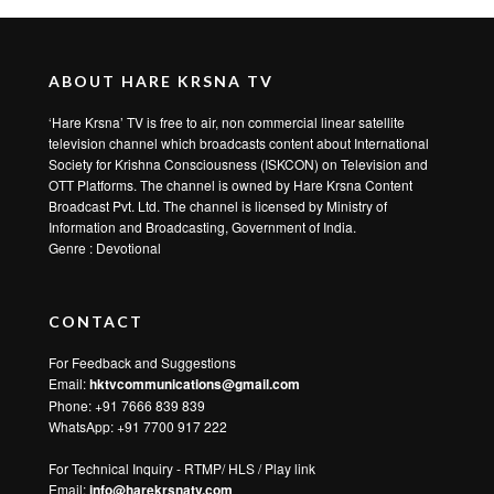
4 days ago
1
182
15 साल की उम्र में शुरू की भगवान की खोज… फिर मिले Srila Prabhupada और बदल गई पूरी
जिंदगी
5 days ago
1
170