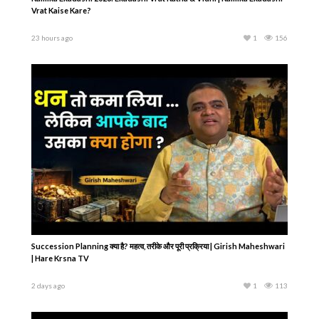
Kamika Ekadashi | Ekadashi Vrat Katha | एकादशी व्रत कथा | Kamika
Ekadashi Vrat Ki Katha
22 hours ago
1
107
Kamika Ekadashi 2026: Ekadashi Vrat Katha & Vidhi | Kamika Ekadashi
Vrat Kaise Kare?