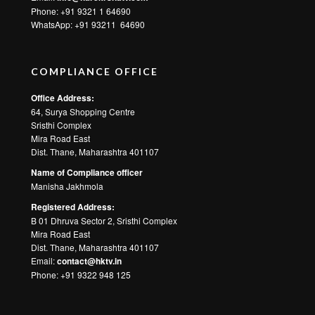
ABOUT HARE KRSNA TV
‘Hare Krsna’ TV is free to air, non commercial linear satellite
television channel which broadcasts content about International
Society for Krishna Consciousness (ISKCON) on Television and
OTT Platforms. The channel is owned by Hare Krsna Content
Broadcast Pvt. Ltd. The channel is licensed by Ministry of
Information and Broadcasting, Government of India.
Genre : Devotional
CONTACT
For Feedback and Suggestions
Email:
hktvcommunications@gmail.com
Phone: +91 7666 839 839
WhatsApp:
+91 7700 917 222
For Technical Inquiry - RTMP/ HLS / Play link
Email:
info@harekrsnatv.com
Phone: +91 9321 1 64690