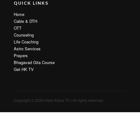
WhatsApp:
+91 93211 64690
COMPLIANCE OFFICE
Office Address:
64, Surya Shopping Centre
Sristhi Complex
Mira Road East
Dist. Thane, Maharashtra 401107
Name of Compliance officer
Manisha Jakhmola
Registered Address:
B 01 Dhruva Sector 2, Sristhi Complex
Mira Road East
Dist. Thane, Maharashtra 401107
Email:
contact@hktv.in
Phone: +91 9322 948 125
QUICK LINKS