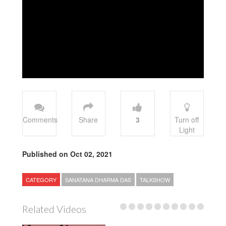
Comments
Share
3
Turn off
Light
Published on Oct 02, 2021
CATEGORY
SANATANA DHARMA DAS
TALKSHOW
Related Videos