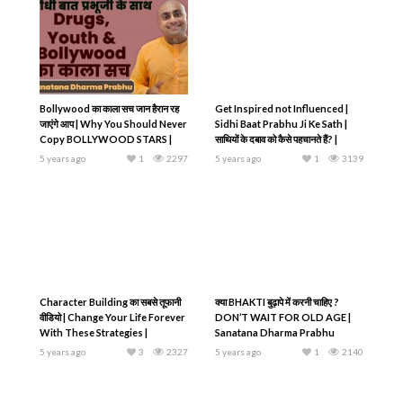
Bollywood का काला सच जान हैरान रह
Get Inspired not Influenced |
जाएंगे आप | Why You Should Never
Sidhi Baat Prabhu Ji Ke Sath |
Copy BOLLYWOOD STARS |
साथियों के दबाव को कैसे पहचानते हैं? |
Sanatana Dharma Prabhu
Sanatana Dharma Prabhu
5 years ago
1
2297
5 years ago
1
3139
Character Building का सबसे तूफानी
क्या BHAKTI बुढ़ापे में करनी चाहिए ?
वीडियो | Change Your Life Forever
DON’T WAIT FOR OLD AGE |
With These Strategies |
Sanatana Dharma Prabhu
Sanatana Dharma Prabhu
5 years ago
3
2327
5 years ago
1
2140