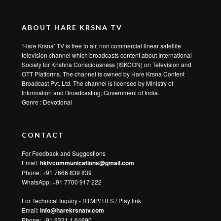
ABOUT HARE KRSNA TV
‘Hare Krsna’ TV is free to air, non commercial linear satellite
television channel which broadcasts content about International
Society for Krishna Consciousness (ISKCON) on Television and
OTT Platforms. The channel is owned by Hare Krsna Content
Broadcast Pvt. Ltd. The channel is licensed by Ministry of
Information and Broadcasting, Government of India.
Genre : Devotional
CONTACT
For Feedback and Suggestions
Email:
hktvcommunications@gmail.com
Phone: +91 7666 839 839
WhatsApp:
+91 7700 917 222
For Technical Inquiry - RTMP/ HLS / Play link
Email:
info@harekrsnatv.com
Phone: +91 9321 1 64690