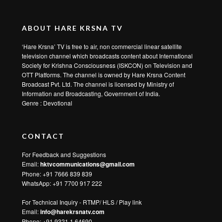
ABOUT HARE KRSNA TV
‘Hare Krsna’ TV is free to air, non commercial linear satellite
television channel which broadcasts content about International
Society for Krishna Consciousness (ISKCON) on Television and
OTT Platforms. The channel is owned by Hare Krsna Content
Broadcast Pvt. Ltd. The channel is licensed by Ministry of
Information and Broadcasting, Government of India.
Genre : Devotional
CONTACT
For Feedback and Suggestions
Email:
hktvcommunications@gmail.com
Phone: +91 7666 839 839
WhatsApp:
+91 7700 917 222
For Technical Inquiry - RTMP/ HLS / Play link
Email:
info@harekrsnatv.com
Phone: +91 9321 1 64690