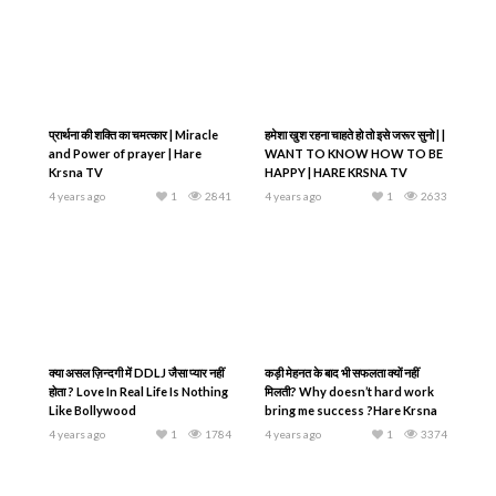
प्रार्थना की शक्ति का चमत्कार | Miracle
हमेशा खुश रहना चाहते हो तो इसे जरूर सुनो | |
and Power of prayer | Hare
WANT TO KNOW HOW TO BE
Krsna TV
HAPPY | HARE KRSNA TV
4 years ago
1
2841
4 years ago
1
2633
क्या असल ज़िन्दगी में DDLJ जैसा प्यार नहीं
कड़ी मेहनत के बाद भी सफलता क्यों नहीं
होता ? Love In Real Life Is Nothing
मिलती? Why doesn’t hard work
Like Bollywood
bring me success ?Hare Krsna
TV
4 years ago
1
1784
4 years ago
1
3374