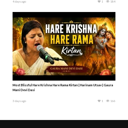
4 days ago
1
184
Most Blissful Hare Krishna Hare Rama Kirtan | Harinam Utsav | Gaura
Mani Devi Dasi
3 days ago
1
166