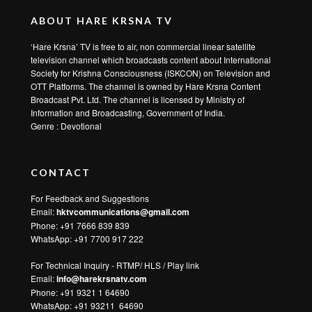
ABOUT HARE KRSNA TV
‘Hare Krsna’ TV is free to air, non commercial linear satellite
television channel which broadcasts content about International
Society for Krishna Consciousness (ISKCON) on Television and
OTT Platforms. The channel is owned by Hare Krsna Content
Broadcast Pvt. Ltd. The channel is licensed by Ministry of
Information and Broadcasting, Government of India.
Genre : Devotional
CONTACT
For Feedback and Suggestions
Email:
hktvcommunications@gmail.com
Phone: +91 7666 839 839
WhatsApp:
+91 7700 917 222
For Technical Inquiry - RTMP/ HLS / Play link
Email:
info@harekrsnatv.com
Phone: +91 9321 1 64690
WhatsApp:
+91 93211 64690