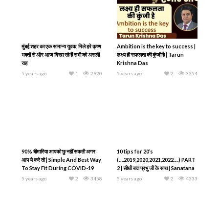
मुंबई शहर का एक सामान्य युवक, मिले हरे कृष्ण
Ambition is the key to success |
भक्तों से और आज दिखा रहे हैं सभी को असली
लक्ष्य ही सफलता की कुंजी है | Tarun
राह
Krishna Das
5 years ago
1
2920
5 years ago
2
3354
90% बीमारिया आपको छु नहीं सकती अगर
10 tips for 20’s
आप ये करे तो | Simple And Best Way
(….2019,2020,2021,2022….) PART
To Stay Fit During COVID-19
2 | सीधी बात प्रभु जी के साथ | Sanatana
Dharma Das
5 years ago
2
3458
5 years ago
2
4333