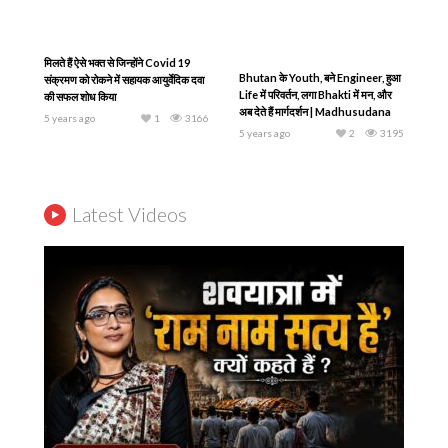
मिलते हैं ऐसे भक्त से जिन्होंने Covid 19
Bhutan के Youth, बने Engineer, हुआ
संक्रमण को रोकने में सहायक आयुर्वेदिक दवा
Life में परिवर्तन, लगा Bhakti में मन, और
की सफल शोध किया
अब देते हैं मार्गदर्शन | Madhusudana
5 years ago
1
3166
Visnu Das
5 years ago
2
3195
Latest Videos