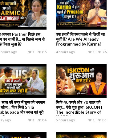
या आपका Partner सिर्फ़ इस
क्या हमारी किस्मत पहले से लिखी जा
्म का साथी है… या पिछले जन्म से
चुकी है? Are We Already
 रिश्ता जुड़ा है?
Programmed by Karma?
 hours ago
1
86
4 hours ago
1
76
 साल की उम्र में शुरू की भगवान
सिर्फ 40 रुपये और 70 साल की
 खोज… फिर मिले Srila
उम्र… ऐसे शुरू हुआ ISKCON |
abhupada और बदल गई पूरी
The Incredible Story of
ंदगी
ISKCON
day ago
1
84
5 hours ago
1
85