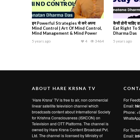
इन Powerful Strategies से करे अपना
कैसी होनी चाहिए डा
Mind Control | Art Of Mind Control,
Eat Right To 
Mind Management & Mind Power
Dharma Das
5 years ago
4
3464
5 years ago
ABOUT HARE KRSNA TV
CONT
‘Hare Krsna’ TV is free to air, non commercial
For Feed
linear satellite television channel which
Email:
hk
broadcasts content about International Society
Phone: +
for Krishna Consciousness (ISKCON) on
WhatsAp
Television and OTT Platforms. The channel is
owned by Hare Krsna Content Broadcast Pvt.
For Techn
Ltd. The channel is licensed by Ministry of
Email:
in