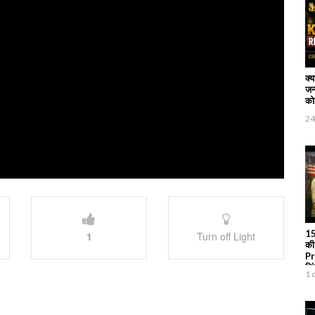
क्
जन
कोई
24
15
1
Turn off Light
की
Pr
जि
1 