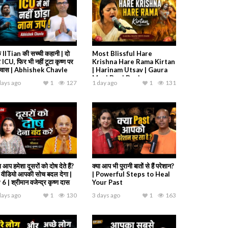
 IITian की सच्ची कहानी | दो
Most Blissful Hare
 ICU, फिर भी नहीं टूटा कृष्ण पर
Krishna Hare Rama Kirtan
श्वास | Abhishek Chavle
| Harinam Utsav | Gaura
Mani Devi Dasi
days ago
1
127
1 day ago
1
131
ा आप हमेशा दूसरों को दोष देते हैं?
क्या आप भी पुरानी बातों से हैं परेशान?
 वीडियो आपकी सोच बदल देगा |
| Powerful Steps to Heal
6 | श्रीमान वजेन्द्र कृष्ण दास
Your Past
days ago
1
130
3 days ago
1
163