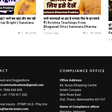
इट? जानें क्या खाएं और क्या नही
सभी समस्याओं का हल है भागवत गीता के इन वचनो
Stay Bright | Sanatana
में | Krishna Teachings From
बु
Bhagavad Gita | Sanatana Dharma
क्
Prabhu
P
1
2338
5 years ago
3
5668
2 
ACT
COMPLIANCE OFFICE
back and Suggestions
Office Address:
tvcommunications@gmail.com
64, Surya Shopping Centre
91 7666 839 839
Sristhi Complex
p:
+91 7700 917 222
Mira Road East
Dist. Thane, Maharashtra 401107
ical Inquiry - RTMP/ HLS / Play link
Name of Compliance officer
fo@harekrsnatv.com
Manisha Jakhmola