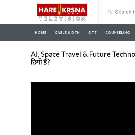
HOME
CABLE & DTH
OTT
COUNSELING
AI, Space Travel & Future Technology
छिपी हैं?