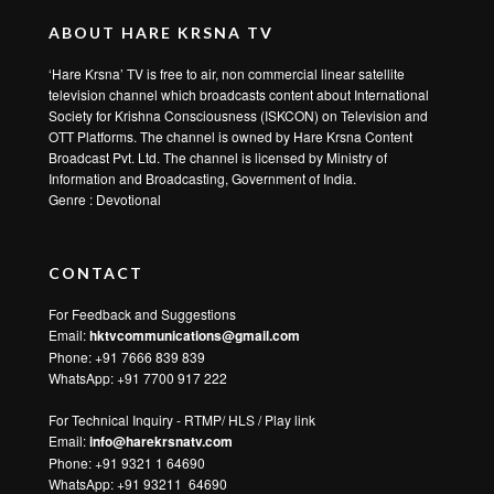
ABOUT HARE KRSNA TV
‘Hare Krsna’ TV is free to air, non commercial linear satellite
television channel which broadcasts content about International
Society for Krishna Consciousness (ISKCON) on Television and
OTT Platforms. The channel is owned by Hare Krsna Content
Broadcast Pvt. Ltd. The channel is licensed by Ministry of
Information and Broadcasting, Government of India.
Genre : Devotional
CONTACT
For Feedback and Suggestions
Email:
hktvcommunications@gmail.com
Phone: +91 7666 839 839
WhatsApp:
+91 7700 917 222
For Technical Inquiry - RTMP/ HLS / Play link
Email:
info@harekrsnatv.com
Phone: +91 9321 1 64690
WhatsApp:
+91 93211 64690