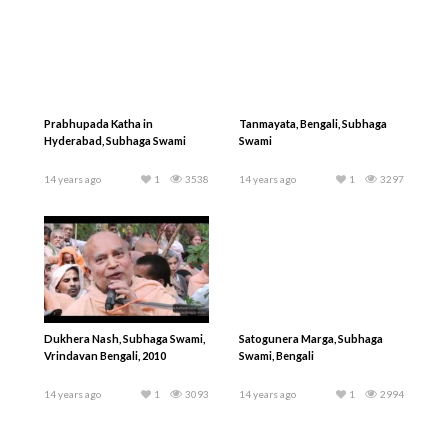
Prabhupada Katha in
Tanmayata, Bengali, Subhaga
Hyderabad, Subhaga Swami
Swami
14 years ago
1
3538
14 years ago
1
3297
Dukhera Nash, Subhaga Swami,
Satogunera Marga, Subhaga
Vrindavan Bengali, 2010
Swami, Bengali
14 years ago
1
3093
14 years ago
1
2994