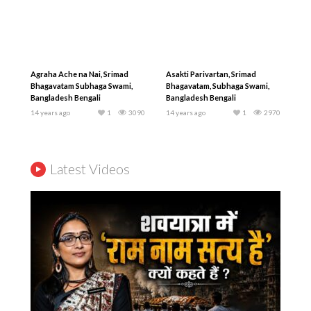
Agraha Ache na Nai, Srimad
Asakti Parivartan, Srimad
Bhagavatam Subhaga Swami,
Bhagavatam, Subhaga Swami,
Bangladesh Bengali
Bangladesh Bengali
14 years ago
1
3090
14 years ago
1
2970
Latest Videos