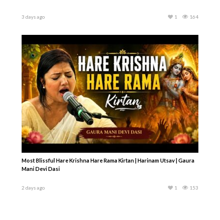
3 days ago
1
164
Most Blissful Hare Krishna Hare Rama Kirtan | Harinam Utsav | Gaura
Mani Devi Dasi
2 days ago
1
153