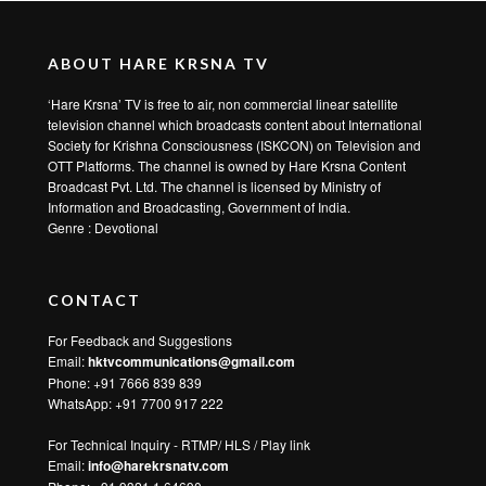
ABOUT HARE KRSNA TV
‘Hare Krsna’ TV is free to air, non commercial linear satellite
television channel which broadcasts content about International
Society for Krishna Consciousness (ISKCON) on Television and
OTT Platforms. The channel is owned by Hare Krsna Content
Broadcast Pvt. Ltd. The channel is licensed by Ministry of
Information and Broadcasting, Government of India.
Genre : Devotional
CONTACT
For Feedback and Suggestions
Email:
hktvcommunications@gmail.com
Phone: +91 7666 839 839
WhatsApp:
+91 7700 917 222
For Technical Inquiry - RTMP/ HLS / Play link
Email:
info@harekrsnatv.com