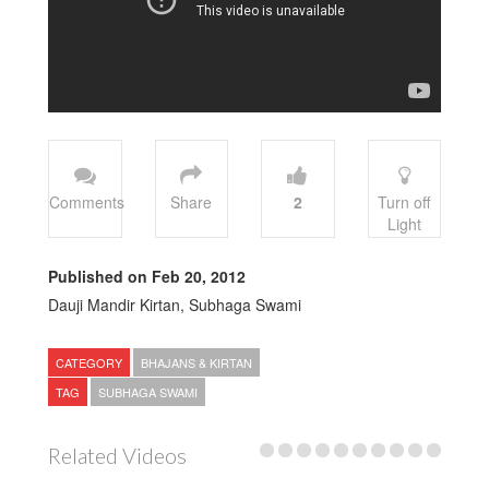
Comments
Share
2
Turn off
Light
Published on Feb 20, 2012
Dauji Mandir Kirtan, Subhaga Swami
CATEGORY
BHAJANS & KIRTAN
TAG
SUBHAGA SWAMI
Related Videos