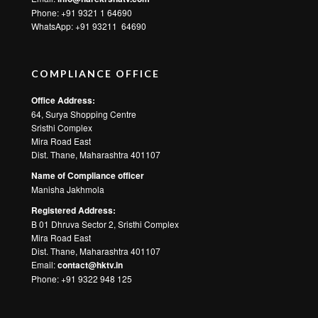
ABOUT HARE KRSNA TV
‘Hare Krsna’ TV is free to air, non commercial linear satellite
television channel which broadcasts content about International
Society for Krishna Consciousness (ISKCON) on Television and
OTT Platforms. The channel is owned by Hare Krsna Content
Broadcast Pvt. Ltd. The channel is licensed by Ministry of
Information and Broadcasting, Government of India.
Genre : Devotional
CONTACT
For Feedback and Suggestions
Email:
hktvcommunications@gmail.com
Phone: +91 7666 839 839
WhatsApp:
+91 7700 917 222
For Technical Inquiry - RTMP/ HLS / Play link
Email:
info@harekrsnatv.com