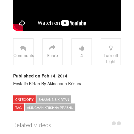
Comments
Share
4
Turn off
Light
Published on Feb 14, 2014
Ecstatic Kirtan By Akinchana Krishna
CATEGORY
BHAJANS & KIRTAN
TAG
AKINCHAN KRISHNA PRABHU
Related Videos