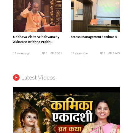
Uddhava Visits Vrindavana By
Stress Management Seminar 5
Akincana Krishna Prabhu
12 years ago
1
2601
12 years ago
2
2465
Stress Management Seminar 4
Stress Management Seminar 3
12 years ago
1
2237
12 years ago
1
2343