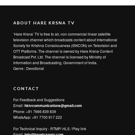
2 days ago
1
152
क्या आप हमेशा दूसरों को दोष देते हैं? यह वीडियो आपकी सोच बदल देगा | EP 6 | श्रीमान वजेन्द्र
कृष्ण दास
3 days ago
1
152