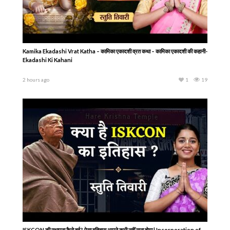
Stress Management Seminar 2
Stress Management Seminar 1
12 years ago
1
2519
12 years ago
1
2474
Latest Videos