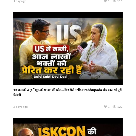
क्या आपका Partner सिर्फ़ इस जन्म का साथी है… या पिछले जन्म से कोई रिश्ता जुड़ा है?
2 days ago
1
137
क्या हमारी किस्मत पहले से लिखी जा चुकी है? Are We Already Programmed by
Karma?
1 day ago
1
116