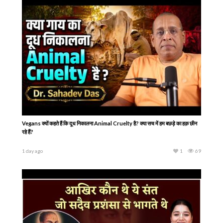
7 hours ago
1
43
एकादशी कब है 2026 Ekadashi kab hai | Ekadashi august 2026 | gyaras Kab Ki
Hai | Ekadashi kab ki hai
4 hours ago
2
96