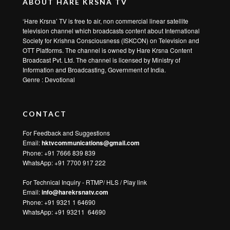
ABOUT HARE KRSNA TV
‘Hare Krsna’ TV is free to air, non commercial linear satellite
television channel which broadcasts content about International
Society for Krishna Consciousness (ISKCON) on Television and
OTT Platforms. The channel is owned by Hare Krsna Content
Broadcast Pvt. Ltd. The channel is licensed by Ministry of
Information and Broadcasting, Government of India.
Genre : Devotional
CONTACT
For Feedback and Suggestions
Email:
hktvcommunications@gmail.com
Phone: +91 7666 839 839
WhatsApp:
+91 7700 917 222
For Technical Inquiry - RTMP/ HLS / Play link
Email:
info@harekrsnatv.com
Phone: +91 9321 1 64690
WhatsApp:
+91 93211 64690