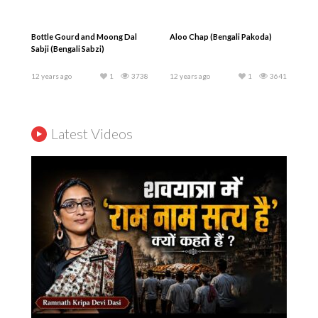
Bottle Gourd and Moong Dal
Aloo Chap (Bengali Pakoda)
Sabji (Bengali Sabzi)
12 years ago
1
3738
12 years ago
1
3641
Latest Videos