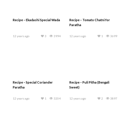
Recipe – Ekadashi Special Wada
Recipe – Tomato Chatni for
Paratha
12 years ago
3
3994
12 years ago
1
3699
Recipe – Special Coriander
Recipe – Puli Pitha (Bengali
Paratha
Sweet)
12 years ago
1
3204
12 years ago
2
3897