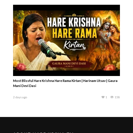
Most Blissful Hare Krishna Hare Rama Kirtan | Harinam Utsav | Gaura
Mani Devi Dasi
2 days ago
1
158