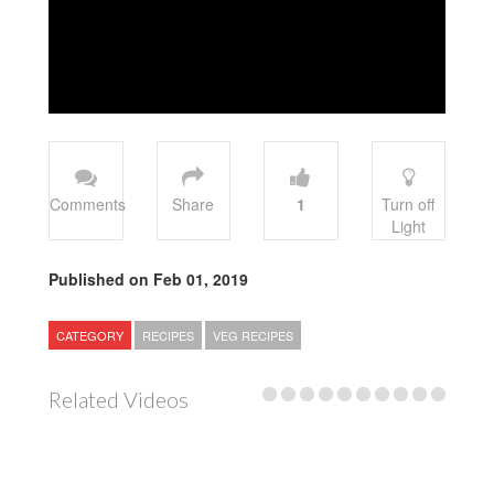
Comments
Share
1
Turn off
Light
Published on Feb 01, 2019
CATEGORY
RECIPES
VEG RECIPES
Related Videos