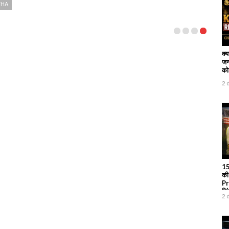
THA
क्
जन
कोई
2 
15
की
Pr
जि
2 