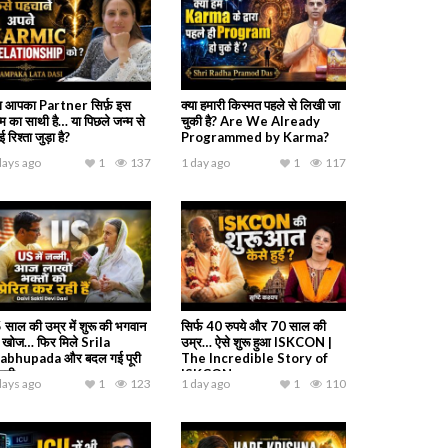
या आपका Partner सिर्फ़ इस
क्या हमारी किस्मत पहले से लिखी जा
्म का साथी है… या पिछले जन्म से
चुकी है? Are We Already
 रिश्ता जुड़ा है?
Programmed by Karma?
days ago
1
137
1 day ago
1
117
 साल की उम्र में शुरू की भगवान
सिर्फ 40 रुपये और 70 साल की
 खोज… फिर मिले Srila
उम्र… ऐसे शुरू हुआ ISKCON |
abhupada और बदल गई पूरी
The Incredible Story of
ंदगी
ISKCON
days ago
1
123
1 day ago
1
110