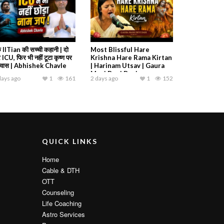
 IITian की सच्ची कहानी | दो
Most Blissful Hare
 ICU, फिर भी नहीं टूटा कृष्ण पर
Krishna Hare Rama Kirtan
श्वास | Abhishek Chavle
| Harinam Utsav | Gaura
Mani Devi Dasi
days ago
1
161
2 days ago
1
152
QUICK LINKS
Home
Cable & DTH
OTT
Counseling
Life Coaching
Astro Services