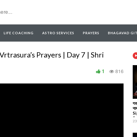
LIFE COACHING
ASTRO SERVICES
PRAYERS
BHAGAVAD GI
rtrasura’s Prayers | Day 7 | Shri
1
816
गरु
नाम
Si
Sa
23