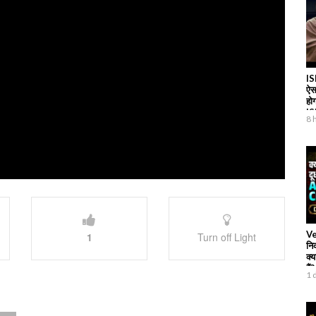
IS
ऐस
हो
I
8 
Ve
1
Turn off Light
नि
क्य
हैं?
1 