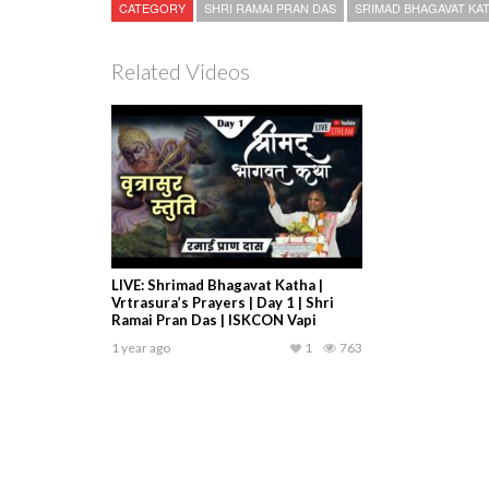
CATEGORY
SHRI RAMAI PRAN DAS
SRIMAD BHAGAVAT KA
Related Videos
LIVE: Shrimad Bhagavat Katha |
Vrtrasura’s Prayers | Day 1 | Shri
Ramai Pran Das | ISKCON Vapi
1 year ago
1
763