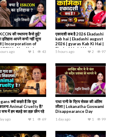
KCON की स्थापना कैसे हुई?
एकादशी कब है 2026 Ekadashi
ा इतिहास आपने कभी नहीं सुना
kab hai | Ekadashi august
गा | Incorporation of
2026 | gyaras Kab Ki Hai |
SKCON in New York
Ekadashi kab ki hai
hours ago
1
43
5 hours ago
2
97
gans क्यों कहते हैं कि दूध
राधा रानी के प्रिय सेवक की अंतिम
कालना Animal Cruelty है?
लीला | Lokanatha Goswami
ा सच में हम बछड़े का हक़ छीन रहे
Disappearance Day
day ago
1
69
1 day ago
1
99