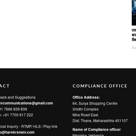
एक
बार
वि
3 
ACT
COMPLIANCE OFFICE
back and Suggestions
Office Address:
tvcommunications@gmail.com
64, Surya Shopping Centre
91 7666 839 839
Sristhi Complex
p:
+91 7700 917 222
Mira Road East
Dist. Thane, Maharashtra 401107
ical Inquiry - RTMP/ HLS / Play link
Name of Compliance officer
fo@harekrsnatv.com
Manisha Jakhmola