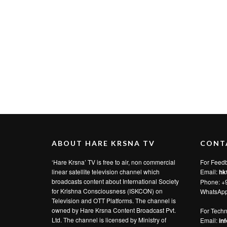
ABOUT HARE KRSNA TV
CONT
‘Hare Krsna’ TV is free to air, non commercial
For Feed
linear satellite television channel which
Email:
hk
broadcasts content about International Society
Phone: +
for Krishna Consciousness (ISKCON) on
WhatsAp
Television and OTT Platforms. The channel is
owned by Hare Krsna Content Broadcast Pvt.
For Techn
Ltd. The channel is licensed by Ministry of
Email:
in