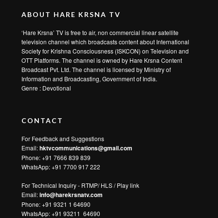
ABOUT HARE KRSNA TV
‘Hare Krsna’ TV is free to air, non commercial linear satellite
television channel which broadcasts content about International
Society for Krishna Consciousness (ISKCON) on Television and
OTT Platforms. The channel is owned by Hare Krsna Content
Broadcast Pvt. Ltd. The channel is licensed by Ministry of
Information and Broadcasting, Government of India.
Genre : Devotional
CONTACT
For Feedback and Suggestions
Email:
hktvcommunications@gmail.com
Phone: +91 7666 839 839
WhatsApp:
+91 7700 917 222
For Technical Inquiry - RTMP/ HLS / Play link
Email:
info@harekrsnatv.com
Phone: +91 9321 1 64690
WhatsApp:
+91 93211 64690