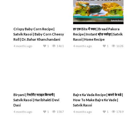
Crispy Baby Corn Recipe |
हर एक Bite में स्वाद | Bread Pakora
Satvik Rasoi | Baby Corn Cheesy
Recipe | Instant ब्रेड पकोड़ा | Satvik
Roll | Dr. Bahar Khanchandani
Rasoi | Home Recipe
4 months ago
1
1461
4 months ago
1
1628
Biryani | रेस्टोरेंट स्टाइल बिरयानी |
Bajre Ka Vada Recipe | बाजरे के वडे |
Satvik Rasoi | Haribhakti Devi
How To Make Bajre Ke Vade |
Dasi
Satvik Rasoi
4 months ago
1
1587
4 months ago
1
1789