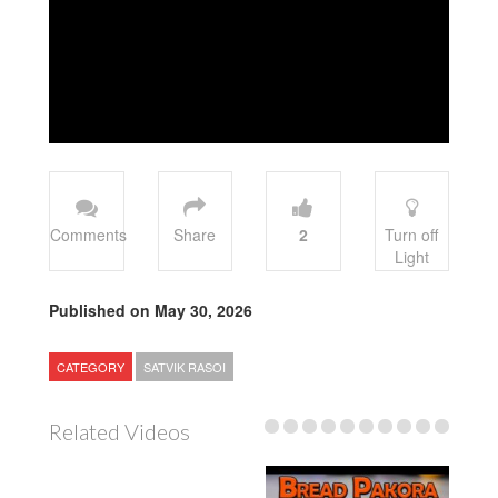
Comments
Share
2
Turn off
Light
Published on May 30, 2026
CATEGORY
SATVIK RASOI
Related Videos