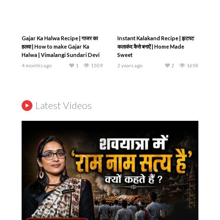
Gajar Ka Halwa Recipe | गाजर का
Instant Kalakand Recipe | झटपट
हलवा | How to make Gajar Ka
कलाकंद कैसे बनाऐं | Home Made
Halwa | Vimalangi Sundari Devi
Sweet
Dasi
4 months ago
1
1509
2 years ago
2
1658
Latest Videos