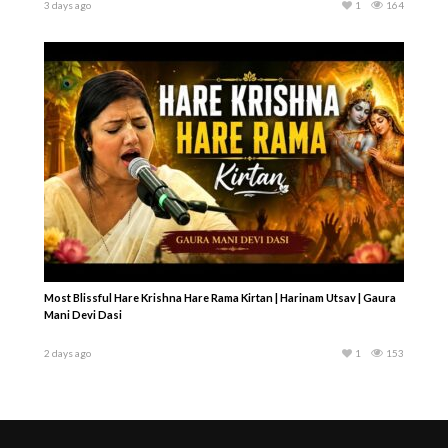
3 days ago
1
164
Most Blissful Hare Krishna Hare Rama Kirtan | Harinam Utsav | Gaura
Mani Devi Dasi
2 days ago
1
153