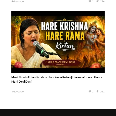
4 days ago
1
174
Most Blissful Hare Krishna Hare Rama Kirtan | Harinam Utsav | Gaura
Mani Devi Dasi
3 days ago
1
161