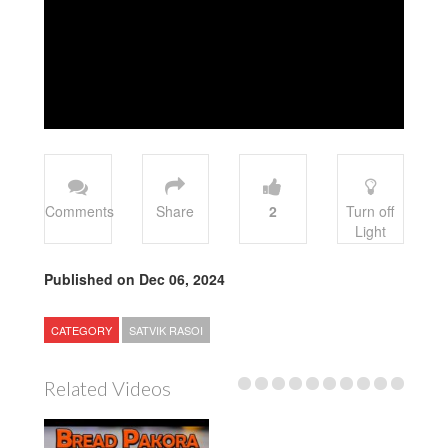
Comments
Share
2
Turn off
Light
Published on Dec 06, 2024
CATEGORY
SATVIK RASOI
Related Videos