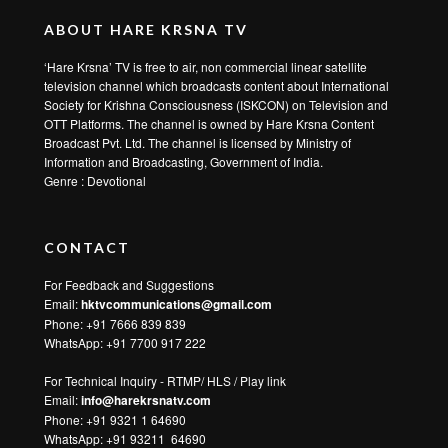
ABOUT HARE KRSNA TV
‘Hare Krsna’ TV is free to air, non commercial linear satellite
television channel which broadcasts content about International
Society for Krishna Consciousness (ISKCON) on Television and
OTT Platforms. The channel is owned by Hare Krsna Content
Broadcast Pvt. Ltd. The channel is licensed by Ministry of
Information and Broadcasting, Government of India.
Genre : Devotional
CONTACT
For Feedback and Suggestions
Email:
hktvcommunications@gmail.com
Phone: +91 7666 839 839
WhatsApp:
+91 7700 917 222
For Technical Inquiry - RTMP/ HLS / Play link
Email:
info@harekrsnatv.com
Phone: +91 9321 1 64690
WhatsApp:
+91 93211 64690