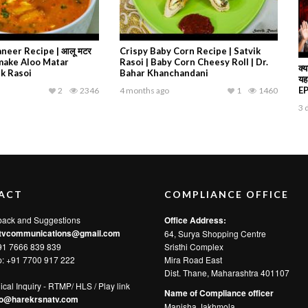
neer Recipe | आलू मटर
Crispy Baby Corn Recipe | Satvik
 make Aloo Matar
Rasoi | Baby Corn Cheesy Roll | Dr.
क्य
ik Rasoi
Bahar Khanchandani
यह
EP 
2
2346
4 months ago
1
1460
3 
ACT
COMPLIANCE OFFICE
back and Suggestions
Office Address:
tvcommunications@gmail.com
64, Surya Shopping Centre
91 7666 839 839
Sristhi Complex
p:
+91 7700 917 222
Mira Road East
Dist. Thane, Maharashtra 401107
ical Inquiry - RTMP/ HLS / Play link
Name of Compliance officer
fo@harekrsnatv.com
Manisha Jakhmola