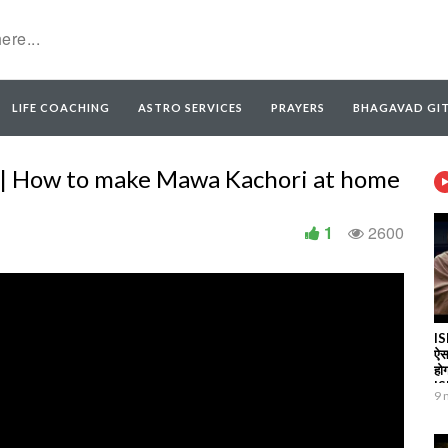
LIFE COACHING
ASTRO SERVICES
PRAYERS
BHAGAVAD GI
ी | How to make Mawa Kachori at home
1
2600
IS
ऐस
हो
I
9 