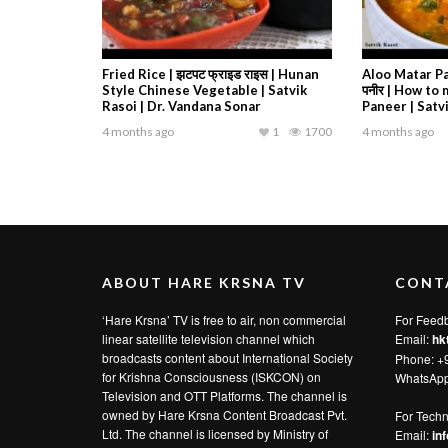
Fried Rice | झटपट फ्राइड राइस | Hunan
Aloo Matar Pa
Style Chinese Vegetable | Satvik
पनीर | How to
Rasoi | Dr. Vandana Sonar
Paneer | Satv
4 months ago
1
1700
4 months ago
ABOUT HARE KRSNA TV
CONT
‘Hare Krsna’ TV is free to air, non commercial
For Feed
linear satellite television channel which
Email:
hk
broadcasts content about International Society
Phone: +
for Krishna Consciousness (ISKCON) on
WhatsAp
Television and OTT Platforms. The channel is
owned by Hare Krsna Content Broadcast Pvt.
For Techn
Ltd. The channel is licensed by Ministry of
Email:
in