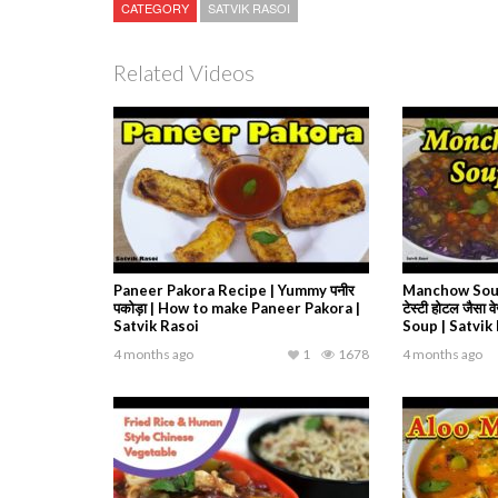
CATEGORY
SATVIK RASOI
Related Videos
Paneer Pakora Recipe | Yummy पनीर
Manchow Soup
पकोड़ा | How to make Paneer Pakora |
टेस्टी होटल जैसा
Satvik Rasoi
Soup | Satvik
4 months ago
1
1678
4 months ago