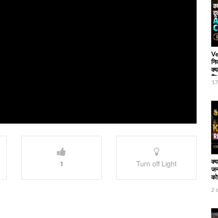
Ve
नि
क्य
हैं?
17
क्
1
Turn off Light
जन
कोई
2 