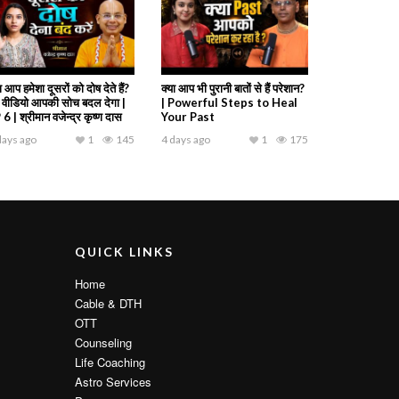
ा आप हमेशा दूसरों को दोष देते हैं?
क्या आप भी पुरानी बातों से हैं परेशान?
 वीडियो आपकी सोच बदल देगा |
| Powerful Steps to Heal
6 | श्रीमान वजेन्द्र कृष्ण दास
Your Past
days ago
1
145
4 days ago
1
175
QUICK LINKS
Home
Cable & DTH
OTT
Counseling
Life Coaching
Astro Services