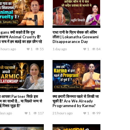
gans क्यों कहते हैं कि दूध
राधा रानी के प्रिय सेवक की अंतिम
कालना Animal Cruelty है?
लीला | Lokanatha Goswami
ा सच में हम बछड़े का हक़ छीन रहे
Disappearance Day
 hours ago
1
55
1 day ago
1
84
या आपका Partner सिर्फ़ इस
क्या हमारी किस्मत पहले से लिखी जा
्म का साथी है… या पिछले जन्म से
चुकी है? Are We Already
 रिश्ता जुड़ा है?
Programmed by Karma?
days ago
1
117
21 hours ago
1
99