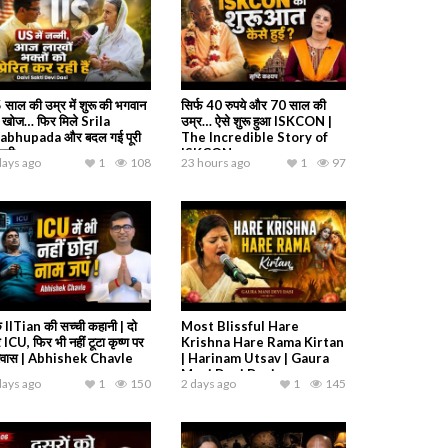
 साल की उम्र में शुरू की भगवान
सिर्फ 40 रुपये और 70 साल की
 खोज… फिर मिले Srila
उम्र… ऐसे शुरू हुआ ISKCON |
abhupada और बदल गई पूरी
The Incredible Story of
ंदगी
ISKCON
days ago
1
108
23 hours ago
1
97
 IITian की सच्ची कहानी | दो
Most Blissful Hare
 ICU, फिर भी नहीं टूटा कृष्ण पर
Krishna Hare Rama Kirtan
श्वास | Abhishek Chavle
| Harinam Utsav | Gaura
Mani Devi Dasi
days ago
1
150
2 days ago
1
145