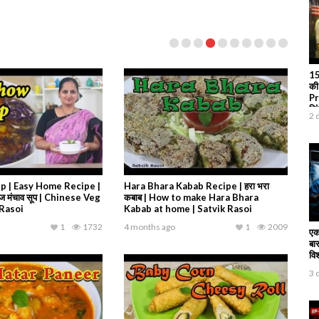
15
की
Pr
जि
2 
 | Easy Home Recipe |
Hara Bhara Kabab Recipe | हरा भरा
 वेज मंचाव सूप | Chinese Veg
कबाब | How to make Hara Bhara
 Rasoi
Kabab at home | Satvik Rasoi
1
1732
4 months ago
1
2009
एक
बार
वि
3 