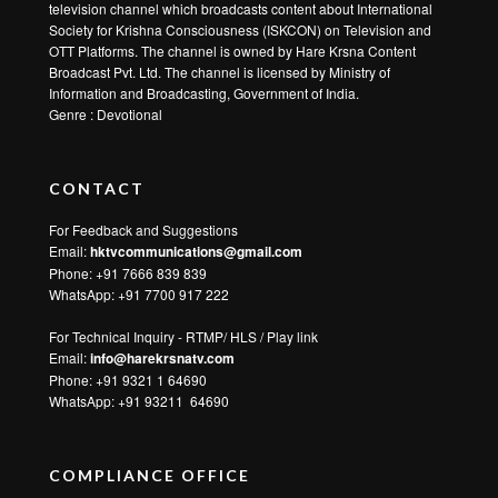
television channel which broadcasts content about International
Society for Krishna Consciousness (ISKCON) on Television and
OTT Platforms. The channel is owned by Hare Krsna Content
Broadcast Pvt. Ltd. The channel is licensed by Ministry of
Information and Broadcasting, Government of India.
Genre : Devotional
CONTACT
For Feedback and Suggestions
Email:
hktvcommunications@gmail.com
Phone: +91 7666 839 839
WhatsApp:
+91 7700 917 222
For Technical Inquiry - RTMP/ HLS / Play link
Email:
info@harekrsnatv.com
Phone: +91 9321 1 64690
WhatsApp:
+91 93211 64690
COMPLIANCE OFFICE