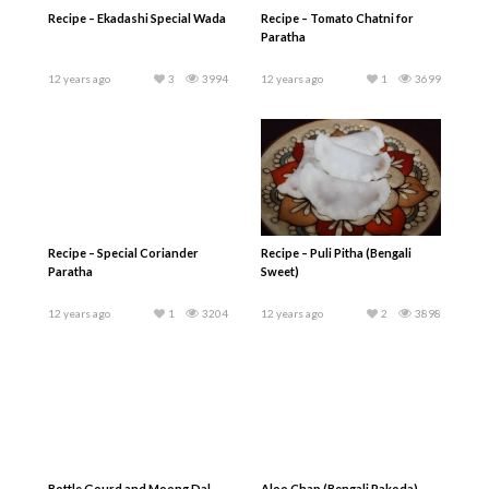
Recipe – Ekadashi Special Wada
Recipe – Tomato Chatni for
Paratha
12 years ago
3
3994
12 years ago
1
3699
Recipe – Special Coriander
Recipe – Puli Pitha (Bengali
Paratha
Sweet)
12 years ago
1
3204
12 years ago
2
3898
Bottle Gourd and Moong Dal
Aloo Chap (Bengali Pakoda)