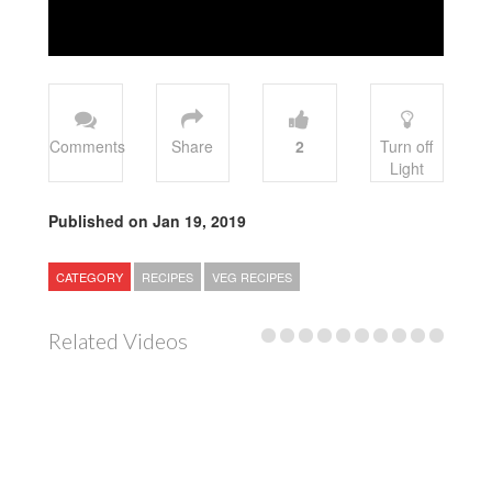
Comments
Share
2
Turn off
Light
Published on Jan 19, 2019
CATEGORY
RECIPES
VEG RECIPES
Related Videos