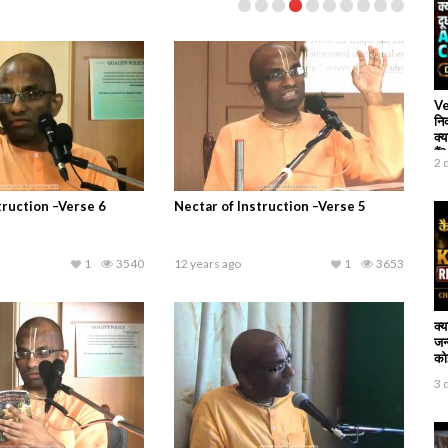
Ve
नि
क्य
हैं?
2 
truction –Verse 6
Nectar of Instruction –Verse 5
1
3540
12 years ago
1
3653
क्
जन
कोई
3 