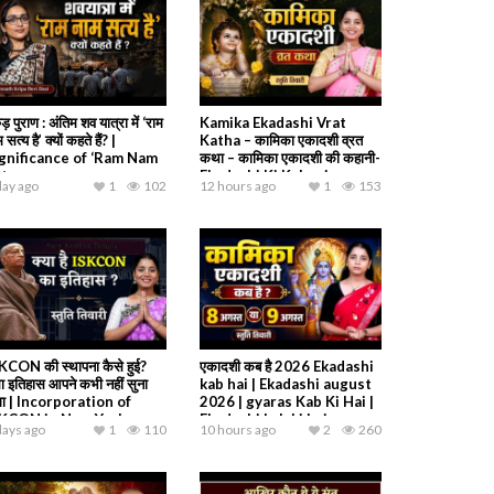
ड़ पुराण : अंतिम शव यात्रा में ‘राम
Kamika Ekadashi Vrat
 सत्य है’ क्यों कहते हैं? |
Katha – कामिका एकादशी व्रत
gnificance of ‘Ram Nam
कथा – कामिका एकादशी की कहानी-
tya
Ekadashi Ki Kahani
day ago
1
102
12 hours ago
1
153
KCON की स्थापना कैसे हुई?
एकादशी कब है 2026 Ekadashi
ा इतिहास आपने कभी नहीं सुना
kab hai | Ekadashi august
गा | Incorporation of
2026 | gyaras Kab Ki Hai |
SKCON in New York
Ekadashi kab ki hai
days ago
1
110
10 hours ago
2
260