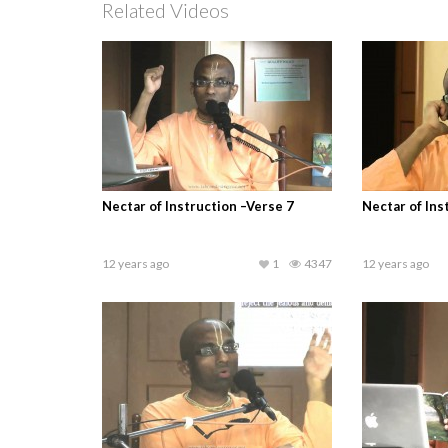
Related Videos
Nectar of Instruction –Verse 7
Nectar of Ins
12 years ago
1
4347
12 years ago