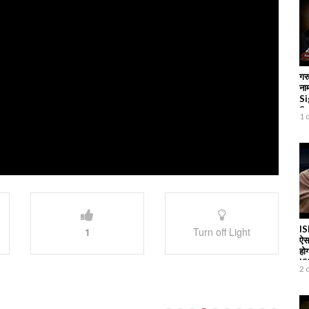
गरु
नाम
Si
Sa
1 
IS
1
Turn off Light
ऐस
हो
I
2 