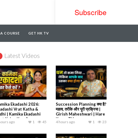
Subscribe
TA COURSE
GET HK TV
Latest Videos
mika Ekadashi 2026:
Succession Planning क्या है?
adashi Vrat Katha &
महत्व, तरीके और पूरी प्रक्रिया |
dhi | Kamika Ekadashi
Girish Maheshwari | Hare
at Kaise Kare?
Krsna TV
hours ago
1
45
4 hours ago
1
23