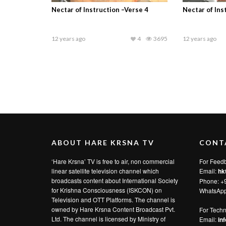
Nectar of Instruction –Verse 4
Nectar of Ins
12 years ago
4
3695
12 years ago
ABOUT HARE KRSNA TV
CONT
‘Hare Krsna’ TV is free to air, non commercial
For Feed
linear satellite television channel which
Email:
hk
broadcasts content about International Society
Phone: +
for Krishna Consciousness (ISKCON) on
WhatsAp
Television and OTT Platforms. The channel is
owned by Hare Krsna Content Broadcast Pvt.
For Techn
Ltd. The channel is licensed by Ministry of
Email:
in