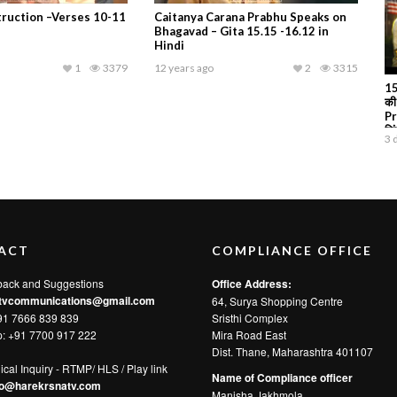
truction –Verses 10-11
Caitanya Carana Prabhu Speaks on
Bhagavad – Gita 15.15 -16.12 in
Hindi
1
3379
12 years ago
2
3315
15
की
Pr
जि
3 
ACT
COMPLIANCE OFFICE
back and Suggestions
Office Address:
tvcommunications@gmail.com
64, Surya Shopping Centre
91 7666 839 839
Sristhi Complex
p:
+91 7700 917 222
Mira Road East
Dist. Thane, Maharashtra 401107
ical Inquiry - RTMP/ HLS / Play link
Name of Compliance officer
fo@harekrsnatv.com
Manisha Jakhmola