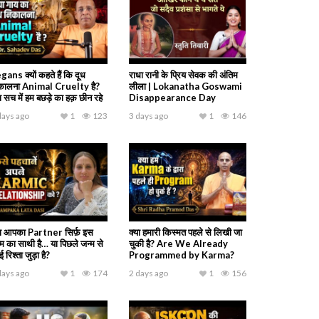
gans क्यों कहते हैं कि दूध
राधा रानी के प्रिय सेवक की अंतिम
कालना Animal Cruelty है?
लीला | Lokanatha Goswami
ा सच में हम बछड़े का हक़ छीन रहे
Disappearance Day
days ago
1
123
3 days ago
1
146
या आपका Partner सिर्फ़ इस
क्या हमारी किस्मत पहले से लिखी जा
्म का साथी है… या पिछले जन्म से
चुकी है? Are We Already
 रिश्ता जुड़ा है?
Programmed by Karma?
days ago
1
174
2 days ago
1
156