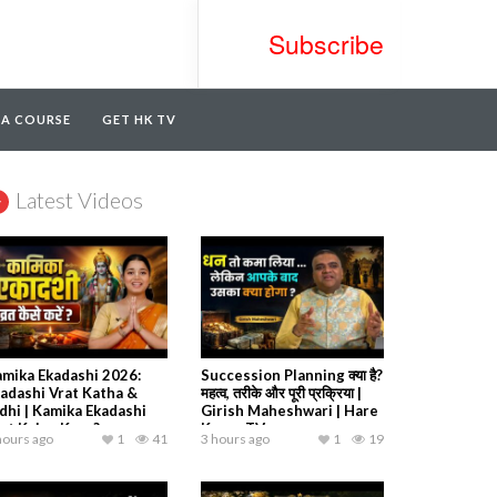
Subscribe
TA COURSE
GET HK TV
Latest Videos
mika Ekadashi 2026:
Succession Planning क्या है?
adashi Vrat Katha &
महत्व, तरीके और पूरी प्रक्रिया |
dhi | Kamika Ekadashi
Girish Maheshwari | Hare
at Kaise Kare?
Krsna TV
hours ago
1
41
3 hours ago
1
19