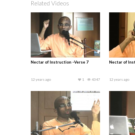
Related Videos
Nectar of Instruction –Verse 7
Nectar of Ins
12 years ago
1
4347
12 years ago