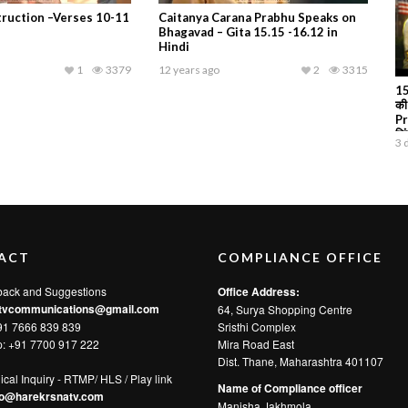
truction –Verses 10-11
Caitanya Carana Prabhu Speaks on
Bhagavad – Gita 15.15 -16.12 in
Hindi
1
3379
12 years ago
2
3315
15
की
Pr
जि
3 
ACT
COMPLIANCE OFFICE
back and Suggestions
Office Address:
tvcommunications@gmail.com
64, Surya Shopping Centre
91 7666 839 839
Sristhi Complex
p:
+91 7700 917 222
Mira Road East
Dist. Thane, Maharashtra 401107
ical Inquiry - RTMP/ HLS / Play link
Name of Compliance officer
fo@harekrsnatv.com
Manisha Jakhmola