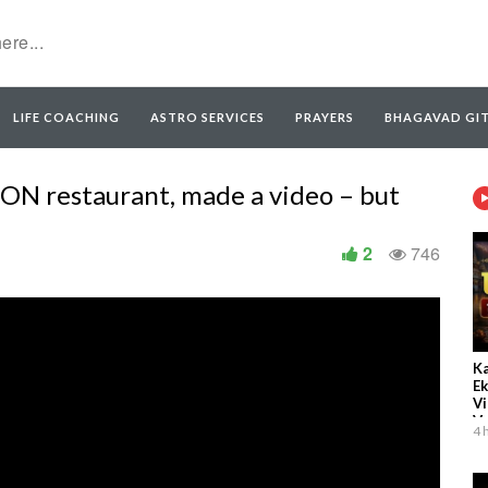
LIFE COACHING
ASTRO SERVICES
PRAYERS
BHAGAVAD GI
ON restaurant, made a video – but
2
746
Ka
Ek
Vi
Vr
4 