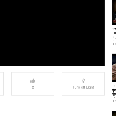
गरु
नाम
Si
Sa
1 
IS
2
Turn off Light
ऐस
हो
I
1 