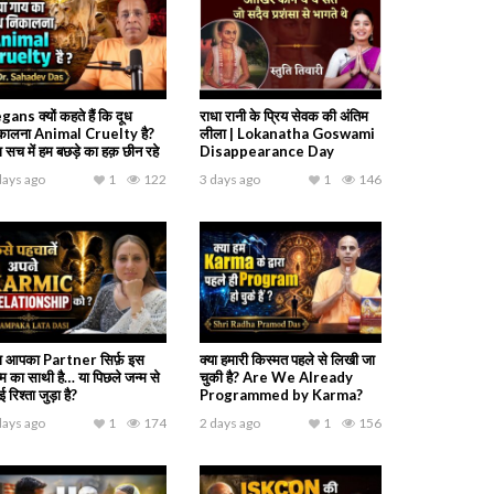
gans क्यों कहते हैं कि दूध
राधा रानी के प्रिय सेवक की अंतिम
कालना Animal Cruelty है?
लीला | Lokanatha Goswami
ा सच में हम बछड़े का हक़ छीन रहे
Disappearance Day
days ago
1
122
3 days ago
1
146
या आपका Partner सिर्फ़ इस
क्या हमारी किस्मत पहले से लिखी जा
्म का साथी है… या पिछले जन्म से
चुकी है? Are We Already
 रिश्ता जुड़ा है?
Programmed by Karma?
days ago
1
174
2 days ago
1
156