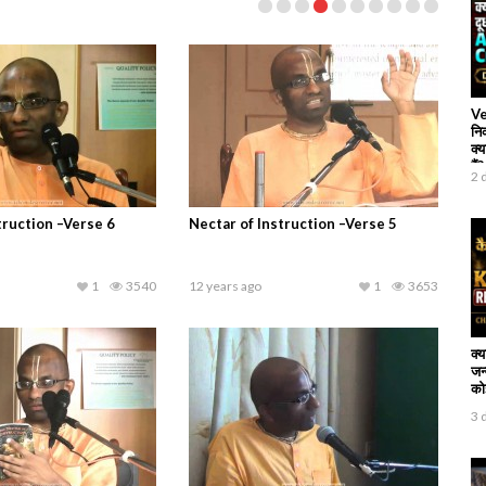
Ve
नि
क्य
हैं?
2 
truction –Verse 6
Nectar of Instruction –Verse 5
1
3540
12 years ago
1
3653
क्
जन
कोई
3 