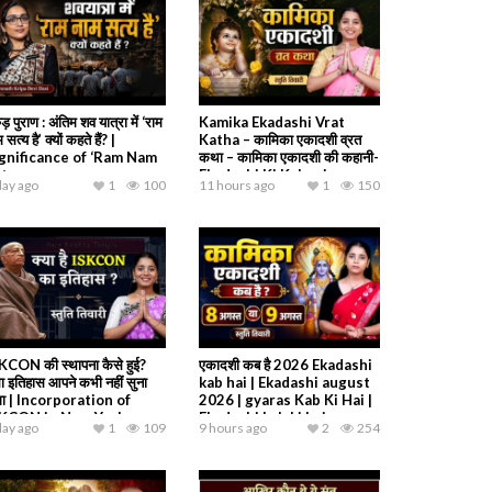
ड़ पुराण : अंतिम शव यात्रा में ‘राम
Kamika Ekadashi Vrat
 सत्य है’ क्यों कहते हैं? |
Katha – कामिका एकादशी व्रत
gnificance of ‘Ram Nam
कथा – कामिका एकादशी की कहानी-
tya
Ekadashi Ki Kahani
day ago
1
100
11 hours ago
1
150
KCON की स्थापना कैसे हुई?
एकादशी कब है 2026 Ekadashi
ा इतिहास आपने कभी नहीं सुना
kab hai | Ekadashi august
गा | Incorporation of
2026 | gyaras Kab Ki Hai |
SKCON in New York
Ekadashi kab ki hai
day ago
1
109
9 hours ago
2
254