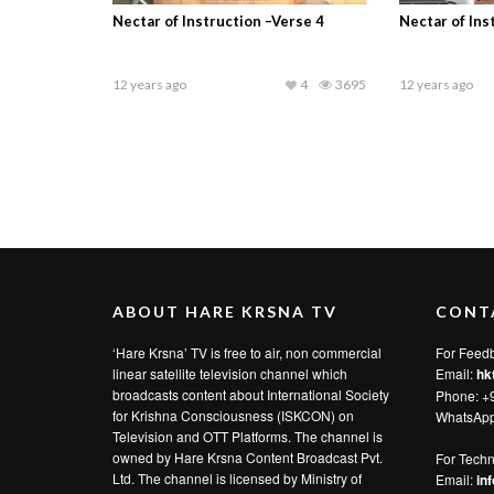
Nectar of Instruction –Verse 4
Nectar of Ins
12 years ago
4
3695
12 years ago
ABOUT HARE KRSNA TV
CONT
‘Hare Krsna’ TV is free to air, non commercial
For Feed
linear satellite television channel which
Email:
hk
broadcasts content about International Society
Phone: +
for Krishna Consciousness (ISKCON) on
WhatsAp
Television and OTT Platforms. The channel is
owned by Hare Krsna Content Broadcast Pvt.
For Techn
Ltd. The channel is licensed by Ministry of
Email:
in