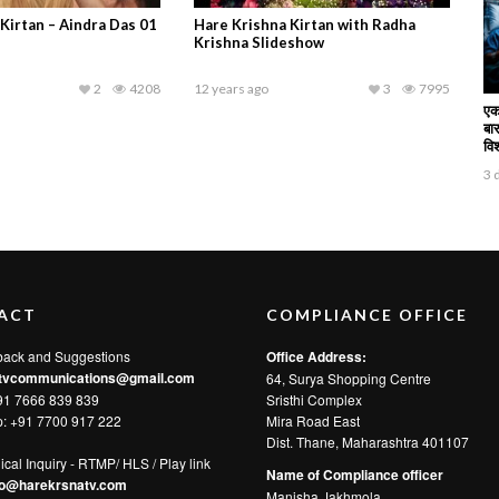
Kirtan – Aindra Das 01
Hare Krishna Kirtan with Radha
Krishna Slideshow
2
4208
12 years ago
3
7995
एक
बार
वि
3 
ACT
COMPLIANCE OFFICE
back and Suggestions
Office Address:
tvcommunications@gmail.com
64, Surya Shopping Centre
91 7666 839 839
Sristhi Complex
p:
+91 7700 917 222
Mira Road East
Dist. Thane, Maharashtra 401107
ical Inquiry - RTMP/ HLS / Play link
Name of Compliance officer
fo@harekrsnatv.com
Manisha Jakhmola