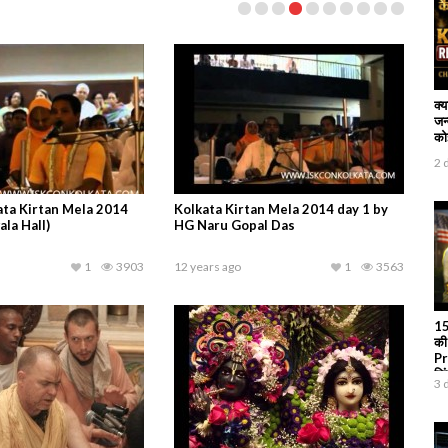
क्
जन
कोई
2 
ta Kirtan Mela 2014
Kolkata Kirtan Mela 2014 day 1 by
la Hall)
HG Naru Gopal Das
1
3903
12 years ago
1
3563
15
की
Pr
जि
3 