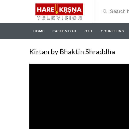
HOME
CABLE & DTH
OTT
COUNSELING
Kirtan by Bhaktin Shraddha