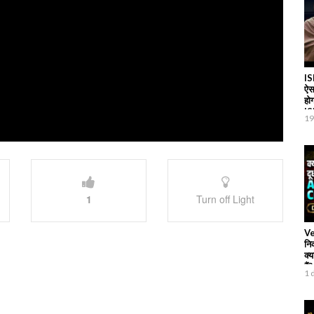
IS
ऐस
हो
I
19
1
Turn off Light
Ve
नि
क्य
हैं?
1 