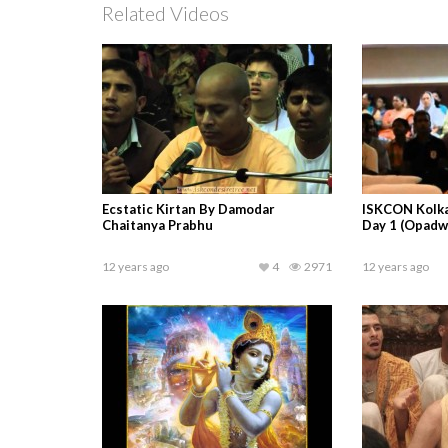
Related Videos
Ecstatic Kirtan By Damodar
ISKCON Kolka
Chaitanya Prabhu
Day 1 (Opadwa
12 years ago
4
2971
12 years ago