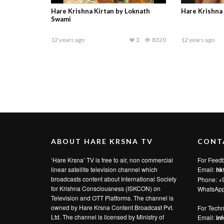
Hare Krishna Kirtan by Loknath
Hare Krishna 
Swami
12 years ago
3
8320
12 years ago
ABOUT HARE KRSNA TV
CONT
‘Hare Krsna’ TV is free to air, non commercial
For Feed
linear satellite television channel which
Email:
hk
broadcasts content about International Society
Phone: +
for Krishna Consciousness (ISKCON) on
WhatsAp
Television and OTT Platforms. The channel is
owned by Hare Krsna Content Broadcast Pvt.
For Techn
Ltd. The channel is licensed by Ministry of
Email:
in