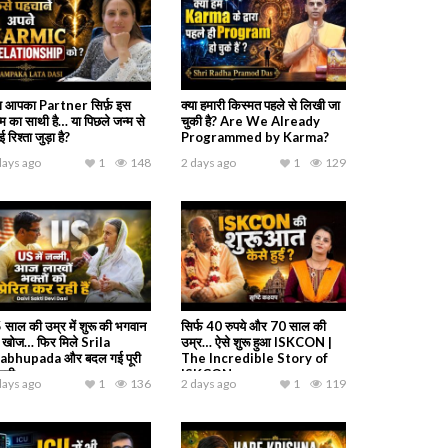
या आपका Partner सिर्फ़ इस
क्या हमारी किस्मत पहले से लिखी जा
्म का साथी है… या पिछले जन्म से
चुकी है? Are We Already
 रिश्ता जुड़ा है?
Programmed by Karma?
days ago
1
148
2 days ago
1
129
 साल की उम्र में शुरू की भगवान
सिर्फ 40 रुपये और 70 साल की
 खोज… फिर मिले Srila
उम्र… ऐसे शुरू हुआ ISKCON |
abhupada और बदल गई पूरी
The Incredible Story of
ंदगी
ISKCON
days ago
1
136
2 days ago
1
119