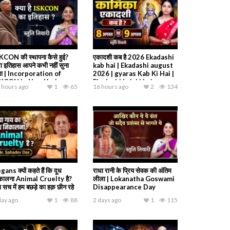
KCON की स्थापना कैसे हुई?
एकादशी कब है 2026 Ekadashi
ा इतिहास आपने कभी नहीं सुना
kab hai | Ekadashi august
गा | Incorporation of
2026 | gyaras Kab Ki Hai |
SKCON in New York
Ekadashi kab ki hai
 hours ago
1
65
16 hours ago
2
134
gans क्यों कहते हैं कि दूध
राधा रानी के प्रिय सेवक की अंतिम
कालना Animal Cruelty है?
लीला | Lokanatha Goswami
ा सच में हम बछड़े का हक़ छीन रहे
Disappearance Day
day ago
1
88
2 days ago
1
115