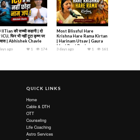
 IITian की सच्ची कहानी | दो
Most Blissful Hare
 ICU, फिर भी नहीं टूटा कृष्ण पर
Krishna Hare Rama Kirtan
श्वास | Abhishek Chavle
| Harinam Utsav | Gaura
Mani Devi Dasi
days ago
1
174
3 days ago
1
161
QUICK LINKS
Home
Cable & DTH
OTT
Counseling
Life Coaching
Astro Services